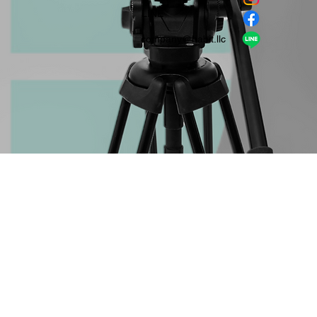
​LINE
company＠habit.llc