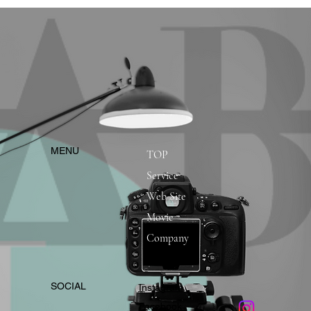
​MENU
TOP
Service
Web Site
Movie
Company
​SOCIAL
Instagram
​Facebook