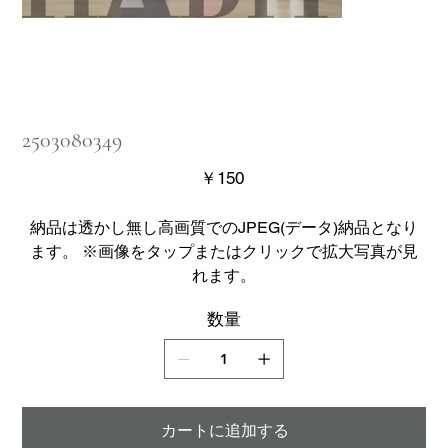
2503080349
価
￥150
格
納品は透かし無し高画質でのJPEG(データ)納品となり
ます。 ※画像をタップまたはクリックで拡大写真が見
れます。
数量
カートに追加する