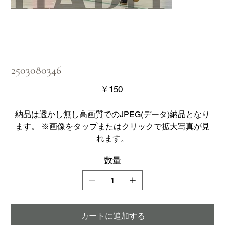
2503080346
価
￥150
格
納品は透かし無し高画質でのJPEG(データ)納品となり
ます。 ※画像をタップまたはクリックで拡大写真が見
れます。
数量
カートに追加する