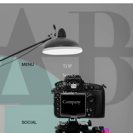
​MENU
TOP
Service
Web Site
Movie
Company
​SOCIAL
Instagram
​Facebook