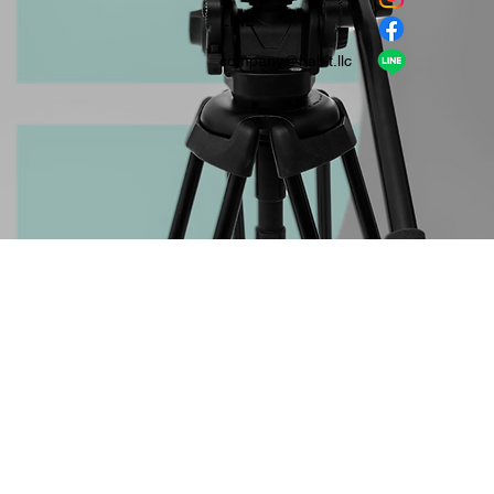
​LINE
company＠habit.llc