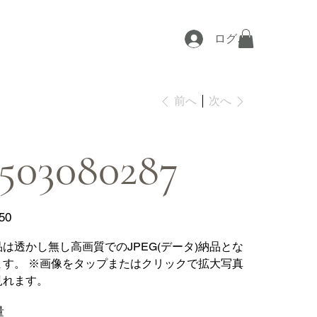
ログイン
次へ
前へ
503080287
50
品は透かし無し高画質でのJPEG(データ)納品とな
ます。 ※画像をタップまたはクリックで拡大写真
見れます。
量