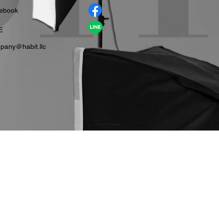
cebook
E
pany＠habit.llc