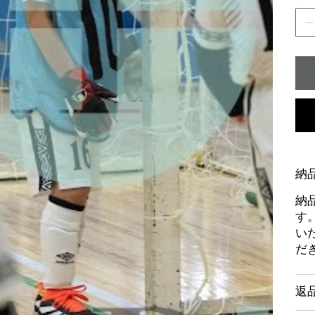
納
納
す
い
だ
返