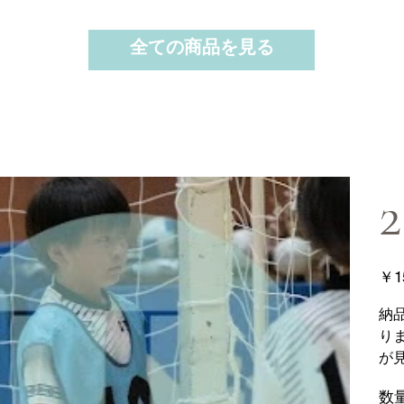
全ての商品を見る
2
価
￥1
格
納
り
が
数