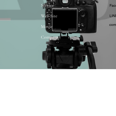
Service
​Fa
Web Site
​LIN
com
Movie
Company