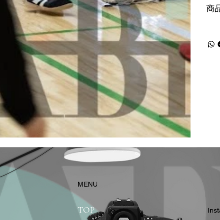
商
​MENU
TOP
In