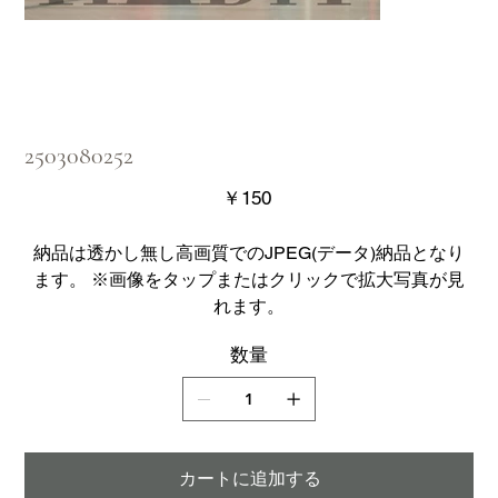
2503080252
価
￥150
格
納品は透かし無し高画質でのJPEG(データ)納品となり
ます。 ※画像をタップまたはクリックで拡大写真が見
れます。
数量
カートに追加する