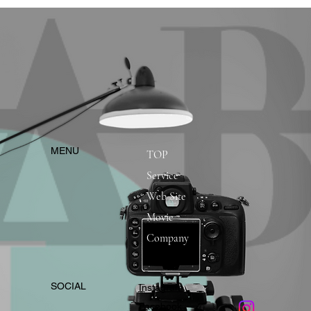
​MENU
TOP
Service
Web Site
Movie
Company
​SOCIAL
Instagram
​Facebook