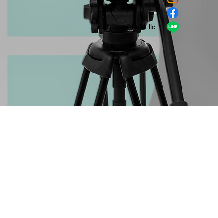
​LINE
company＠habit.llc