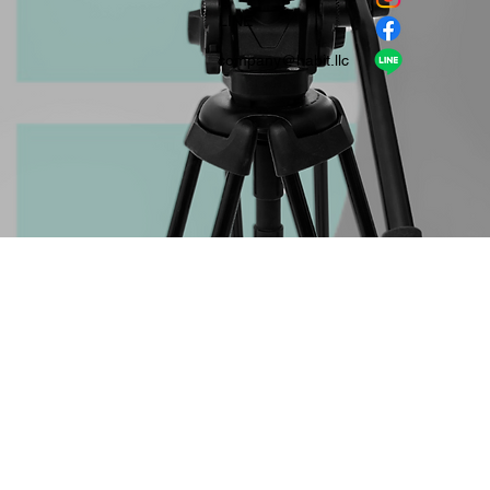
​LINE
company＠habit.llc