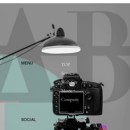
​MENU
TOP
Service
Web Site
Movie
Company
​SOCIAL
Instagram
​Facebook