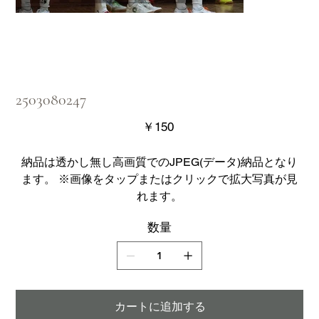
2503080247
価
￥150
格
納品は透かし無し高画質でのJPEG(データ)納品となり
ます。 ※画像をタップまたはクリックで拡大写真が見
れます。
数量
カートに追加する