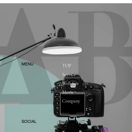
​MENU
TOP
Service
Web Site
Movie
Company
​SOCIAL
Instagram
​Facebook