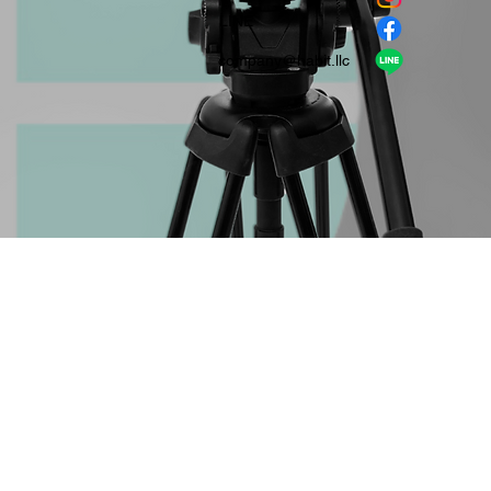
​LINE
company＠habit.llc