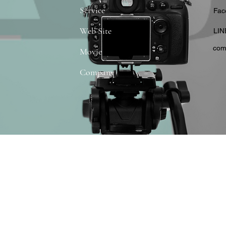
Service
​Fa
Web Site
​LIN
com
Movie
Company