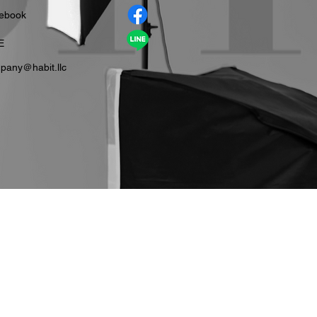
cebook
E
pany＠habit.llc