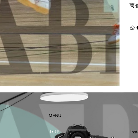
商
​MENU
TOP
In