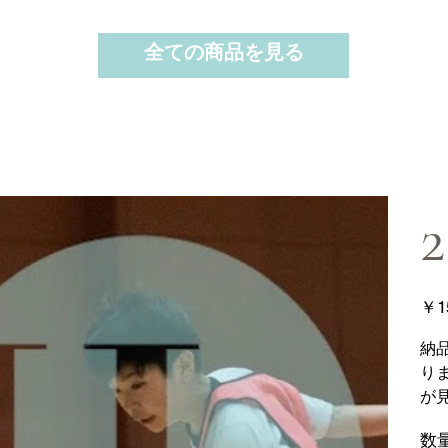
全ての商品を見る
2
価
￥1
格
納
り
が
数