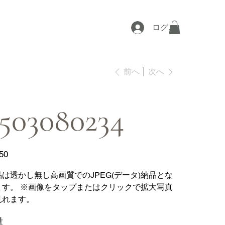
ログイン
次へ
前へ
503080234
50
品は透かし無し高画質でのJPEG(データ)納品とな
ます。 ※画像をタップまたはクリックで拡大写真
見れます。
量