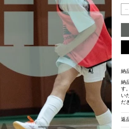
納
納
す
い
だ
返