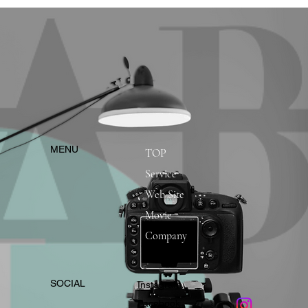
​MENU
TOP
Service
Web Site
Movie
Company
​SOCIAL
Instagram
​Facebook