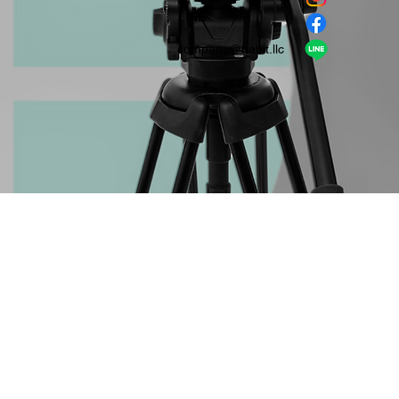
​LINE
company＠habit.llc