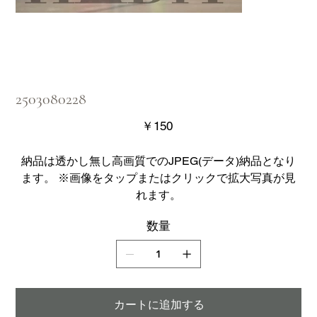
2503080228
価
￥150
格
納品は透かし無し高画質でのJPEG(データ)納品となり
ます。 ※画像をタップまたはクリックで拡大写真が見
れます。
数量
カートに追加する