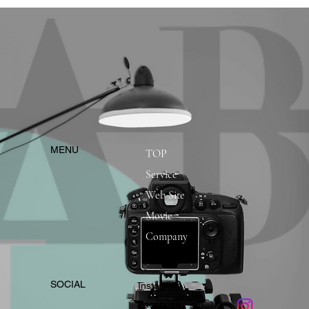
​MENU
TOP
Service
Web Site
Movie
Company
​SOCIAL
Instagram
​Facebook