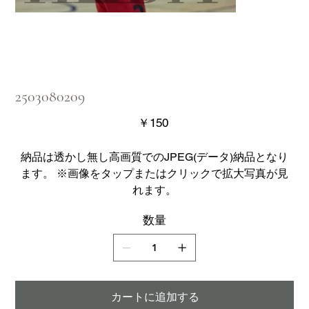
2503080209
価
￥150
格
納品は透かし無し高画質でのJPEG(データ)納品となり
ます。 ※画像をタップまたはクリックで拡大写真が見
れます。
数量
カートに追加する