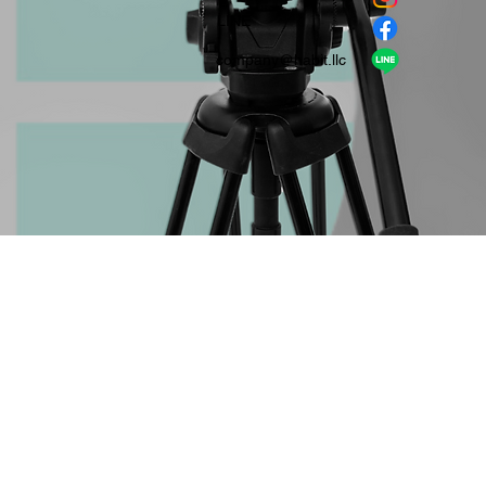
​LINE
company＠habit.llc