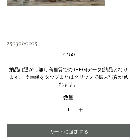
2503080205
価
￥150
格
納品は透かし無し高画質でのJPEG(データ)納品となり
ます。 ※画像をタップまたはクリックで拡大写真が見
れます。
数量
カートに追加する