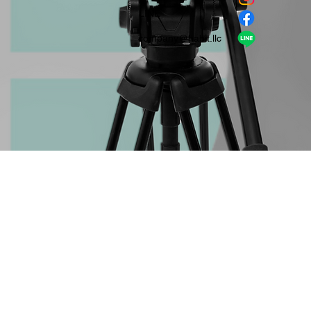
​LINE
company＠habit.llc