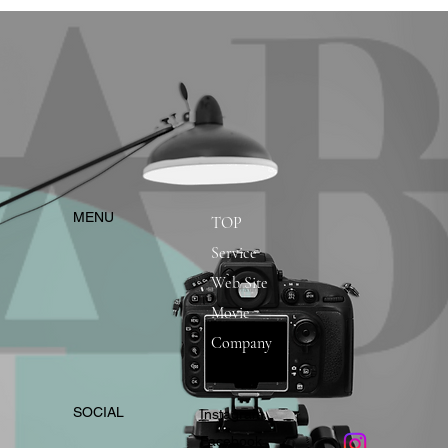
​MENU
TOP
Service
Web Site
Movie
Company
​SOCIAL
Instagram
​Facebook