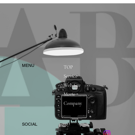
​MENU
TOP
Service
Web Site
Movie
Company
​SOCIAL
Instagram
​Facebook