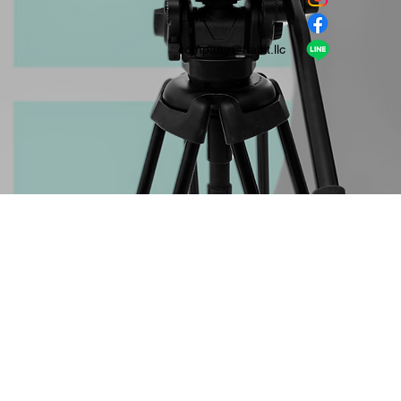
​LINE
company＠habit.llc