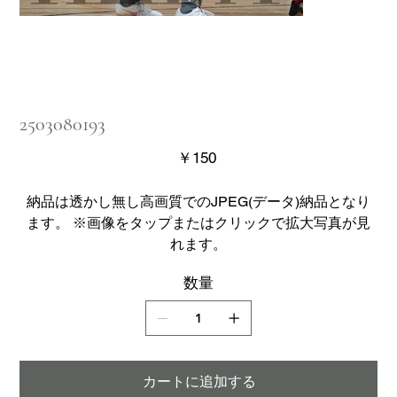
2503080193
価
￥150
格
納品は透かし無し高画質でのJPEG(データ)納品となり
ます。 ※画像をタップまたはクリックで拡大写真が見
れます。
数量
カートに追加する