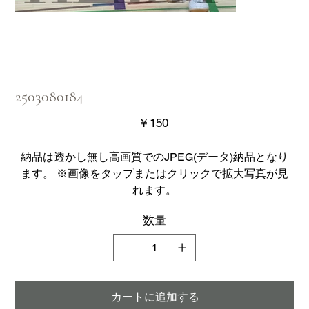
2503080184
価
￥150
格
納品は透かし無し高画質でのJPEG(データ)納品となり
ます。 ※画像をタップまたはクリックで拡大写真が見
れます。
数量
カートに追加する