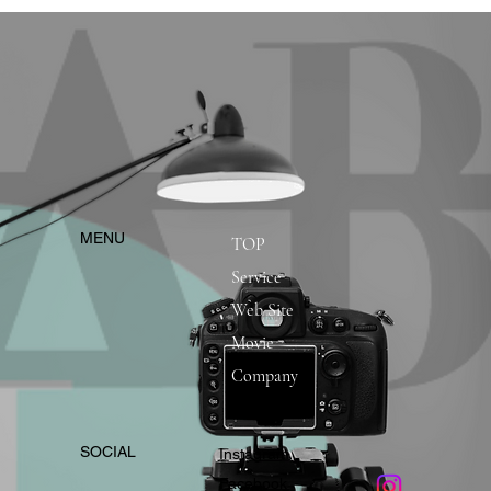
​MENU
TOP
Service
Web Site
Movie
Company
​SOCIAL
Instagram
​Facebook