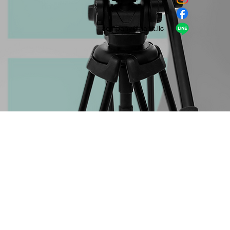
​LINE
company＠habit.llc