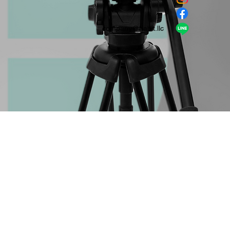
​LINE
company＠habit.llc