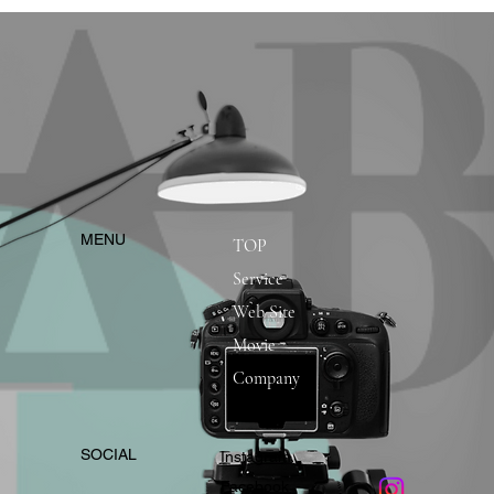
​MENU
TOP
Service
Web Site
Movie
Company
​SOCIAL
Instagram
​Facebook