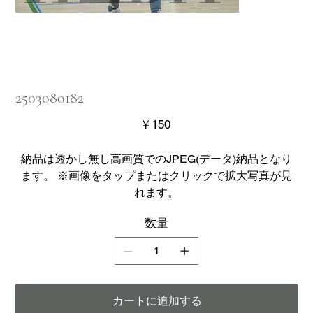
2503080182
価
￥150
格
納品は透かし無し高画質でのJPEG(データ)納品となり
ます。 ※画像をタップまたはクリックで拡大写真が見
れます。
数量
カートに追加する