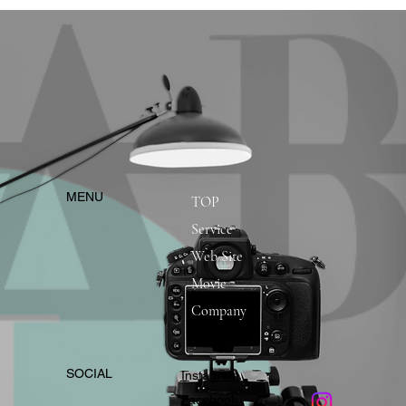
​MENU
TOP
Service
Web Site
Movie
Company
​SOCIAL
Instagram
​Facebook