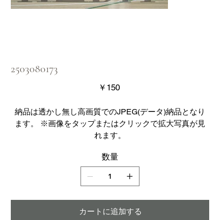
2503080173
価
￥150
格
納品は透かし無し高画質でのJPEG(データ)納品となり
ます。 ※画像をタップまたはクリックで拡大写真が見
れます。
数量
カートに追加する