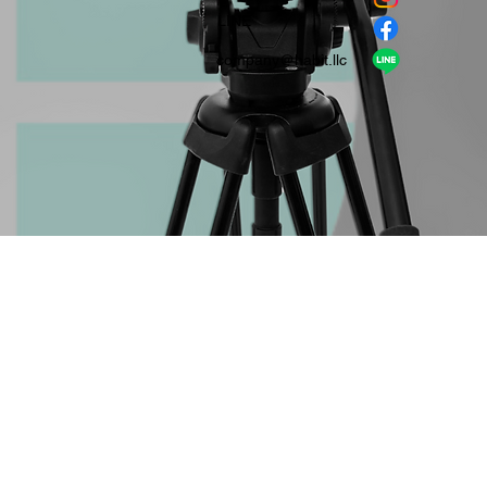
​LINE
company＠habit.llc