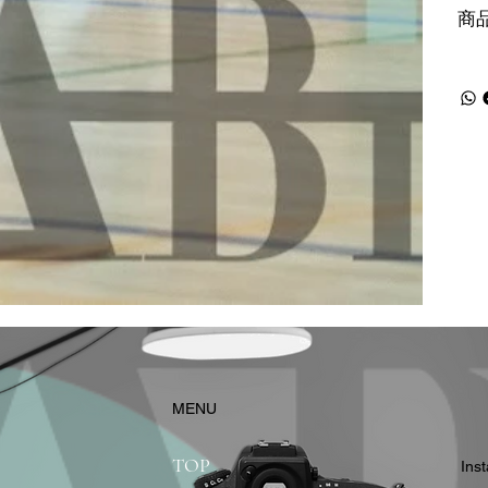
商
​MENU
TOP
In