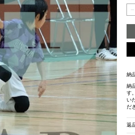
納
納
す
い
だ
返