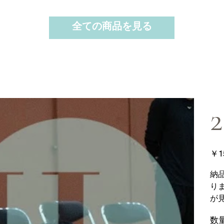
全ての商品を見る
2
価
￥1
格
納
り
が
数