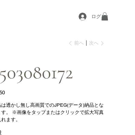
ログイン
次へ
前へ
503080172
50
品は透かし無し高画質でのJPEG(データ)納品とな
ます。 ※画像をタップまたはクリックで拡大写真
見れます。
量