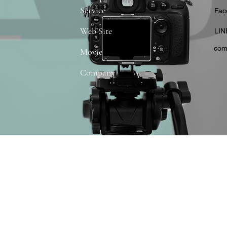
Service
​Fa
Web Site
​LIN
com
Movie
Company