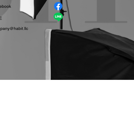
cebook
E
pany＠habit.llc