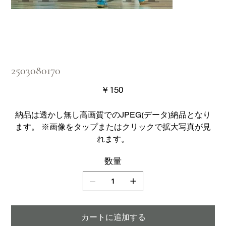
2503080170
価
￥150
格
納品は透かし無し高画質でのJPEG(データ)納品となり
ます。 ※画像をタップまたはクリックで拡大写真が見
れます。
数量
カートに追加する