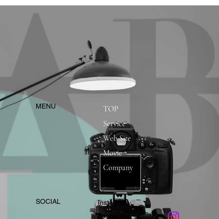
​MENU
TOP
Service
Web Site
Movie
Company
​SOCIAL
Instagram
​Facebook