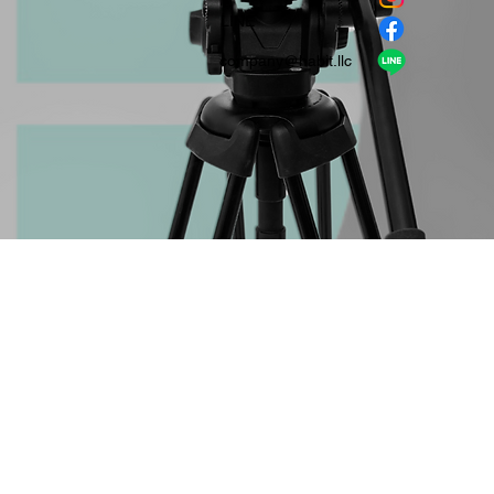
​LINE
company＠habit.llc