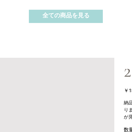
全ての商品を見る
2
価
￥1
格
納
り
が
数