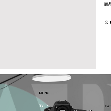
商
​MENU
TOP
In