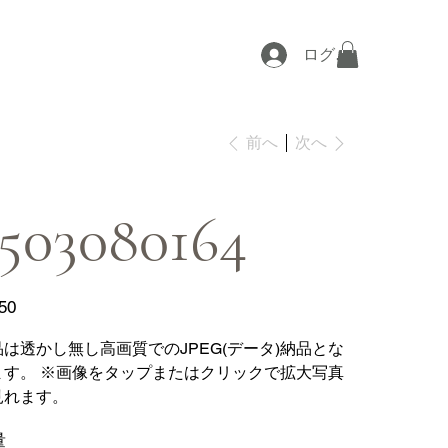
ログイン
次へ
前へ
503080164
50
品は透かし無し高画質でのJPEG(データ)納品とな
ます。 ※画像をタップまたはクリックで拡大写真
見れます。
量