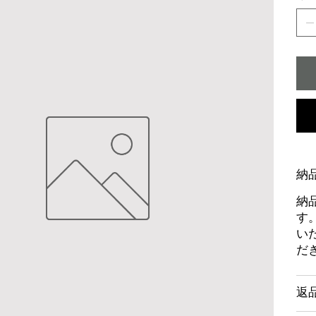
納
納
す
い
だ
返