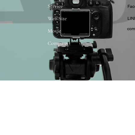
Service
​Fa
Web Site
​LIN
com
Movie
Company