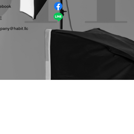
cebook
E
pany＠habit.llc