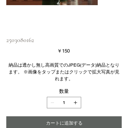
2503080162
価
￥150
格
納品は透かし無し高画質でのJPEG(データ)納品となり
ます。 ※画像をタップまたはクリックで拡大写真が見
れます。
数量
カートに追加する