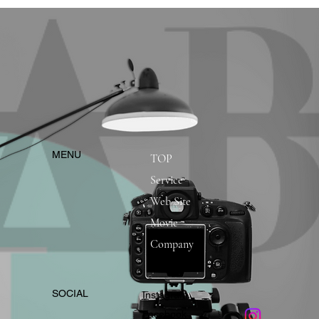
​MENU
TOP
Service
Web Site
Movie
Company
​SOCIAL
Instagram
​Facebook