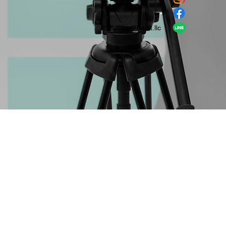
​LINE
company＠habit.llc