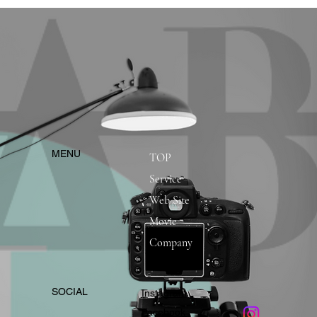
​MENU
TOP
Service
Web Site
Movie
Company
​SOCIAL
Instagram
​Facebook