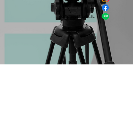
​LINE
company＠habit.llc