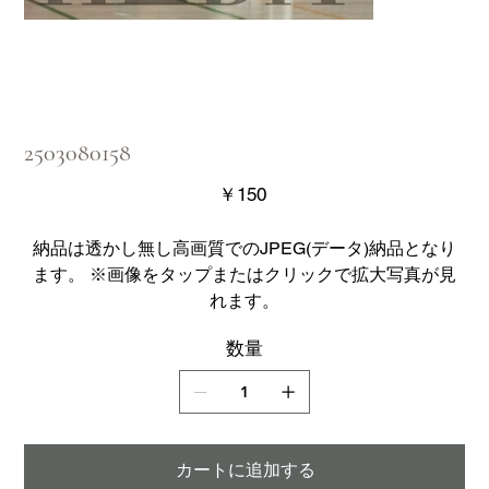
2503080158
価
￥150
格
納品は透かし無し高画質でのJPEG(データ)納品となり
ます。 ※画像をタップまたはクリックで拡大写真が見
れます。
数量
カートに追加する