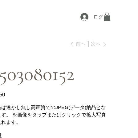
ログイン
次へ
前へ
503080152
50
品は透かし無し高画質でのJPEG(データ)納品とな
ます。 ※画像をタップまたはクリックで拡大写真
見れます。
量