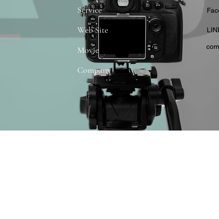
Service
​Fa
Web Site
​LIN
com
Movie
Company