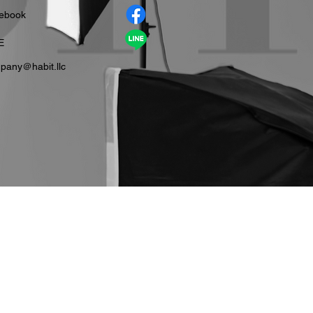
cebook
E
pany＠habit.llc