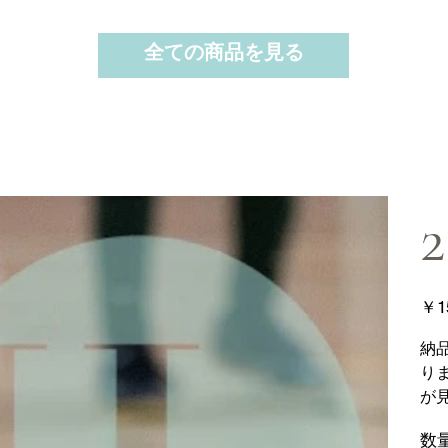
全ての商品を見る
2
価
￥1
格
納
り
が
数