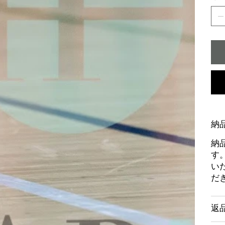
納
納
す
い
だ
返