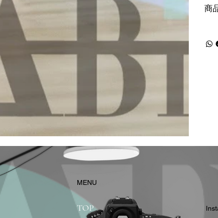
商
​MENU
TOP
In