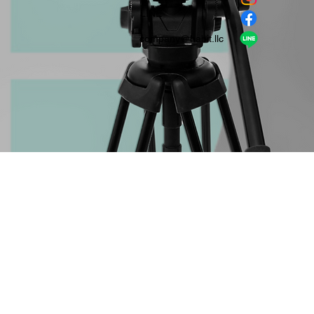
​LINE
company＠habit.llc