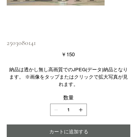
2503080141
価
￥150
格
納品は透かし無し高画質でのJPEG(データ)納品となり
ます。 ※画像をタップまたはクリックで拡大写真が見
れます。
数量
カートに追加する