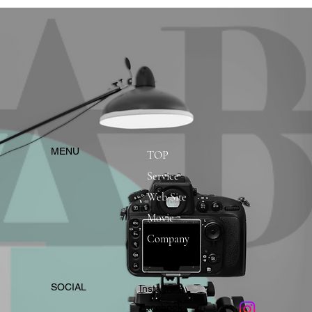
​MENU
TOP
Service
Web Site
Movie
Company
​SOCIAL
Instagram
​Facebook