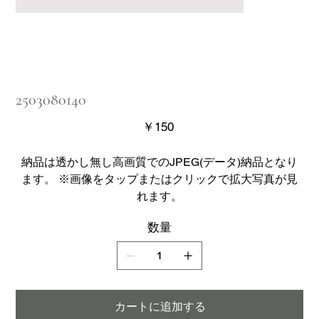
2503080140
価
￥150
格
納品は透かし無し高画質でのJPEG(データ)納品となり
ます。 ※画像をタップまたはクリックで拡大写真が見
れます。
数量
カートに追加する