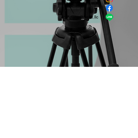
​LINE
company＠habit.llc