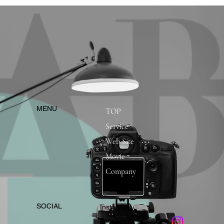
​MENU
TOP
Service
Web Site
Movie
Company
​SOCIAL
Instagram
​Facebook