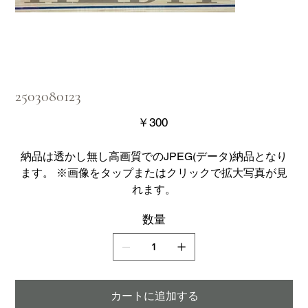
2503080123
価
￥300
格
納品は透かし無し高画質でのJPEG(データ)納品となり
ます。 ※画像をタップまたはクリックで拡大写真が見
れます。
数量
カートに追加する