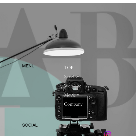
​MENU
TOP
Service
Web Site
Movie
Company
​SOCIAL
Instagram
​Facebook