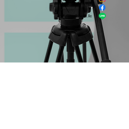
​LINE
company＠habit.llc