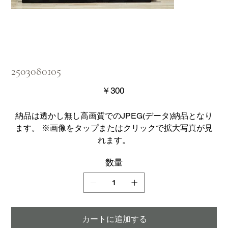
2503080105
価
￥300
格
納品は透かし無し高画質でのJPEG(データ)納品となり
ます。 ※画像をタップまたはクリックで拡大写真が見
れます。
数量
カートに追加する