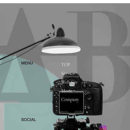
​MENU
TOP
Service
Web Site
Movie
Company
​SOCIAL
Instagram
​Facebook