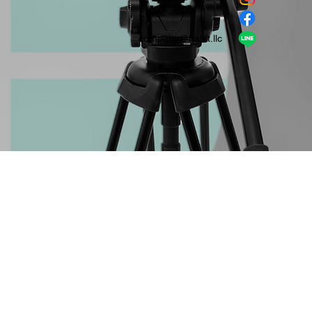
​LINE
company＠habit.llc