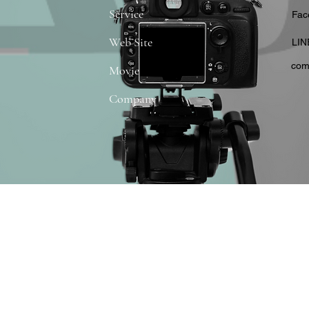
Service
​Fa
Web Site
​LIN
com
Movie
Company