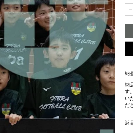
納
納
す
い
だ
返