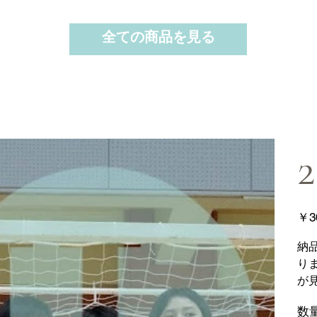
全ての商品を見る
2
価
￥3
格
納
り
が
数