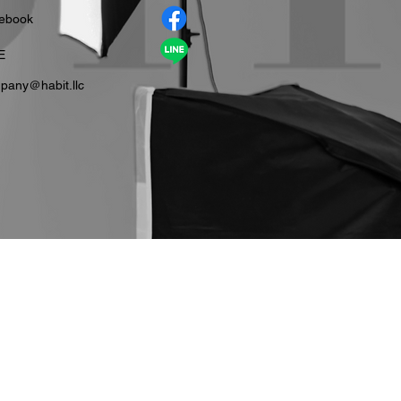
cebook
E
pany＠habit.llc