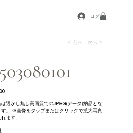
ログイン
次へ
前へ
503080101
00
品は透かし無し高画質でのJPEG(データ)納品とな
ます。 ※画像をタップまたはクリックで拡大写真
見れます。
量