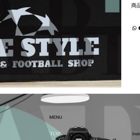
商
​MENU
TOP
In