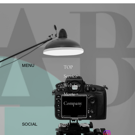
​MENU
TOP
Service
Web Site
Movie
Company
​SOCIAL
Instagram
​Facebook