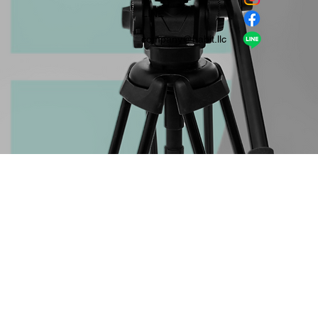
​LINE
company＠habit.llc