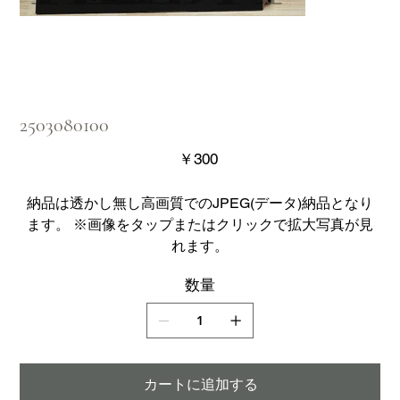
2503080100
価
￥300
格
納品は透かし無し高画質でのJPEG(データ)納品となり
ます。 ※画像をタップまたはクリックで拡大写真が見
れます。
数量
カートに追加する