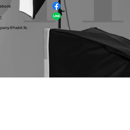
cebook
E
pany＠habit.llc