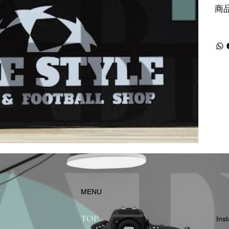
商
​MENU
TOP
In