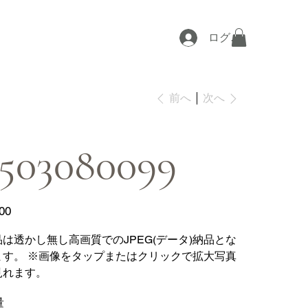
ログイン
次へ
前へ
2503080099
00
品は透かし無し高画質でのJPEG(データ)納品とな
ます。 ※画像をタップまたはクリックで拡大写真
見れます。
量