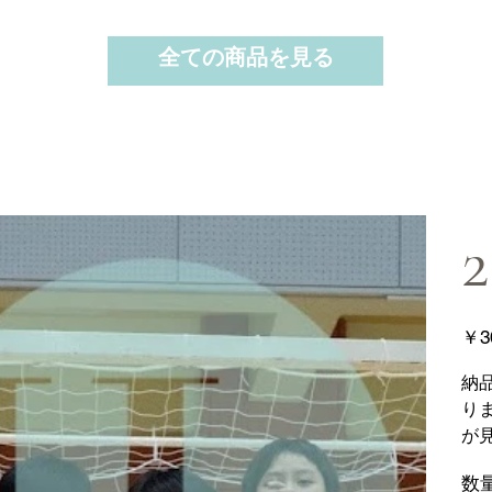
全ての商品を見る
価
￥3
格
納
り
が
数