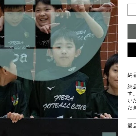
納
納
す
い
だ
返