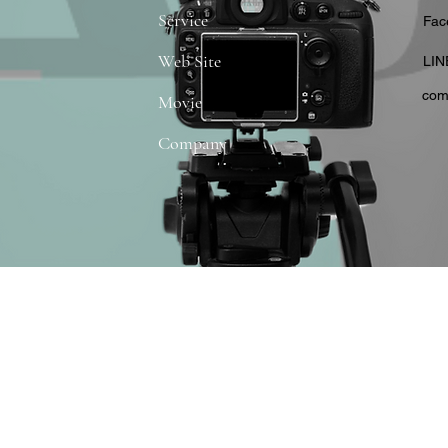
Service
​Fa
Web Site
​LIN
com
Movie
Company