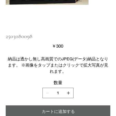
2503080098
価
￥300
格
納品は透かし無し高画質でのJPEG(データ)納品となり
ます。 ※画像をタップまたはクリックで拡大写真が見
れます。
数量
カートに追加する