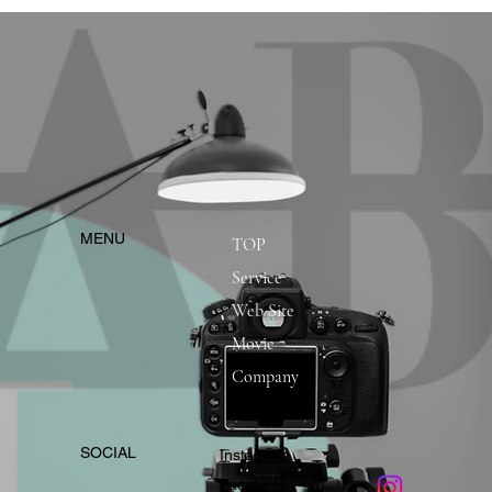
​MENU
TOP
Service
Web Site
Movie
Company
​SOCIAL
Instagram
​Facebook