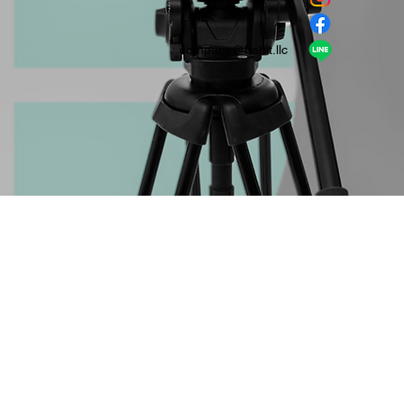
​LINE
company＠habit.llc