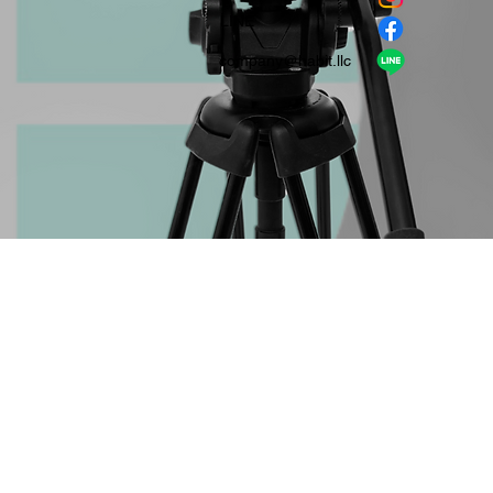
​LINE
company＠habit.llc