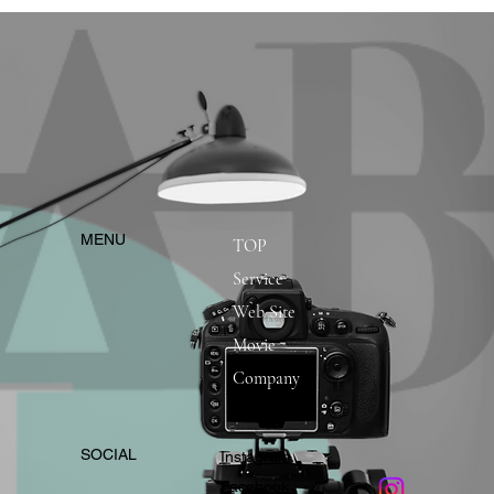
​MENU
TOP
Service
Web Site
Movie
Company
​SOCIAL
Instagram
​Facebook