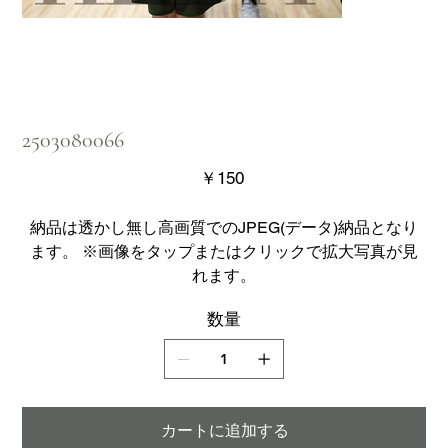
2503080066
価
￥150
格
納品は透かし無し高画質でのJPEG(データ)納品となり
ます。 ※画像をタップまたはクリックで拡大写真が見
れます。
数量
カートに追加する