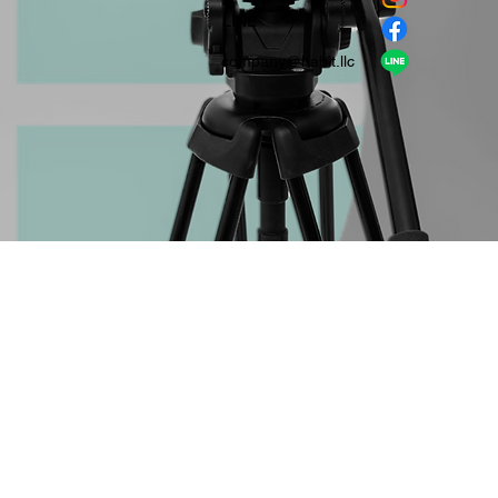
​LINE
company＠habit.llc