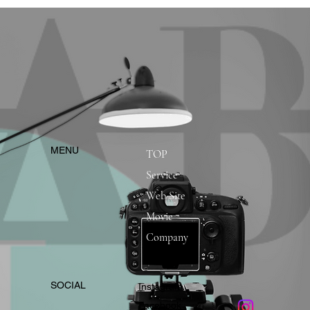
​MENU
TOP
Service
Web Site
Movie
Company
​SOCIAL
Instagram
​Facebook