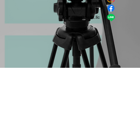
​LINE
company＠habit.llc