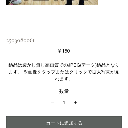
2503080061
価
￥150
格
納品は透かし無し高画質でのJPEG(データ)納品となり
ます。 ※画像をタップまたはクリックで拡大写真が見
れます。
数量
カートに追加する