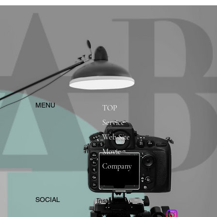
​MENU
TOP
Service
Web Site
Movie
Company
​SOCIAL
Instagram
​Facebook