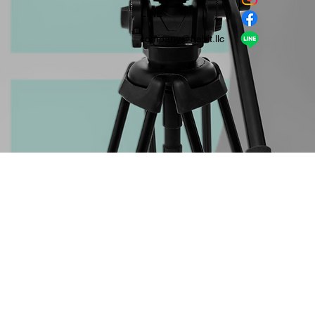
​LINE
company＠habit.llc