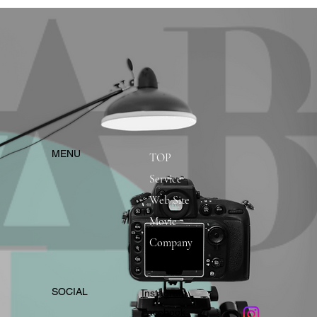
​MENU
TOP
Service
Web Site
Movie
Company
​SOCIAL
Instagram
​Facebook