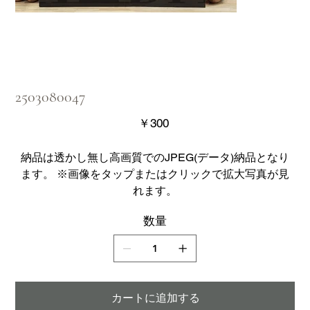
2503080047
価
￥300
格
納品は透かし無し高画質でのJPEG(データ)納品となり
ます。 ※画像をタップまたはクリックで拡大写真が見
れます。
数量
カートに追加する