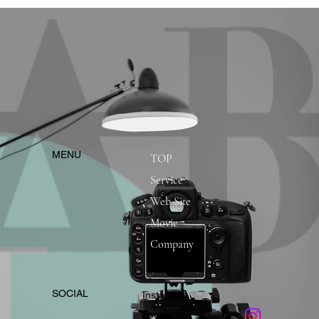
​MENU
TOP
Service
Web Site
Movie
Company
​SOCIAL
Instagram
​Facebook