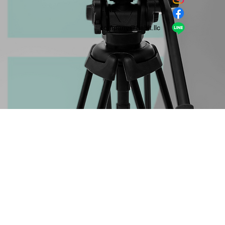
​LINE
company＠habit.llc