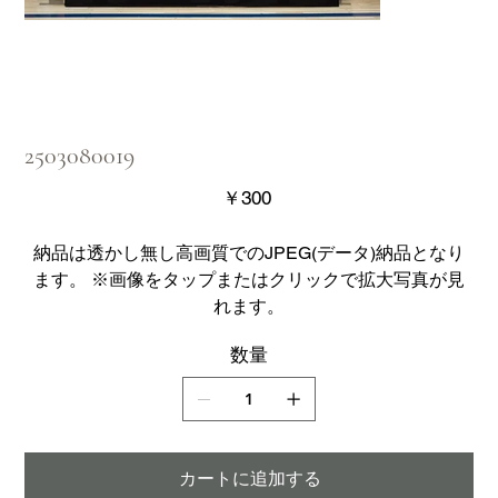
2503080019
価
￥300
格
納品は透かし無し高画質でのJPEG(データ)納品となり
ます。 ※画像をタップまたはクリックで拡大写真が見
れます。
数量
カートに追加する