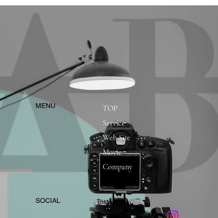
​MENU
TOP
Service
Web Site
Movie
Company
​SOCIAL
Instagram
​Facebook