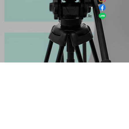
​LINE
company＠habit.llc