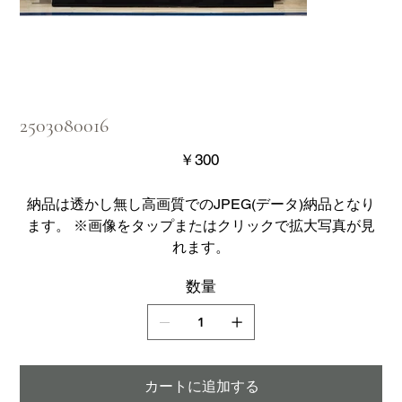
2503080016
価
￥300
格
納品は透かし無し高画質でのJPEG(データ)納品となり
ます。 ※画像をタップまたはクリックで拡大写真が見
れます。
数量
カートに追加する