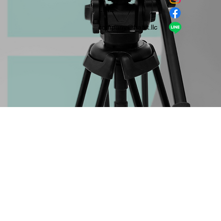
​LINE
company＠habit.llc