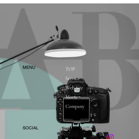
​MENU
TOP
Service
Web Site
Movie
Company
​SOCIAL
Instagram
​Facebook