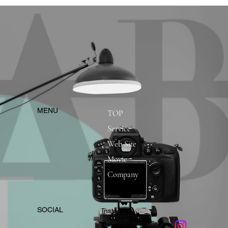
​MENU
TOP
Service
Web Site
Movie
Company
​SOCIAL
Instagram
​Facebook