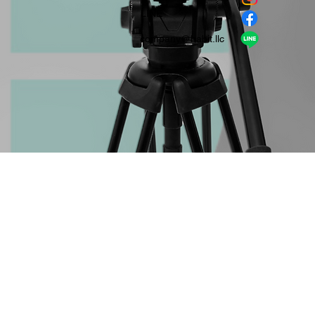
​LINE
company＠habit.llc