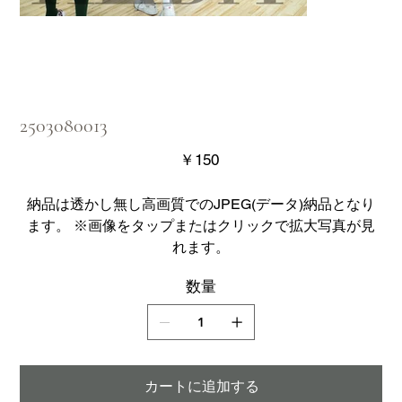
2503080013
価
￥150
格
納品は透かし無し高画質でのJPEG(データ)納品となり
ます。 ※画像をタップまたはクリックで拡大写真が見
れます。
数量
カートに追加する