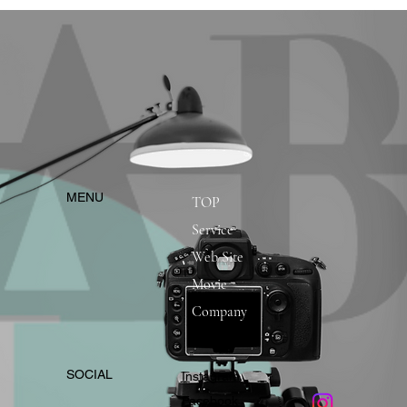
​MENU
TOP
Service
Web Site
Movie
Company
​SOCIAL
Instagram
​Facebook