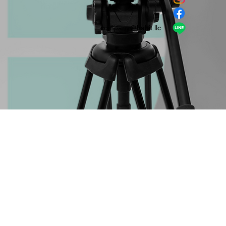
​LINE
company＠habit.llc