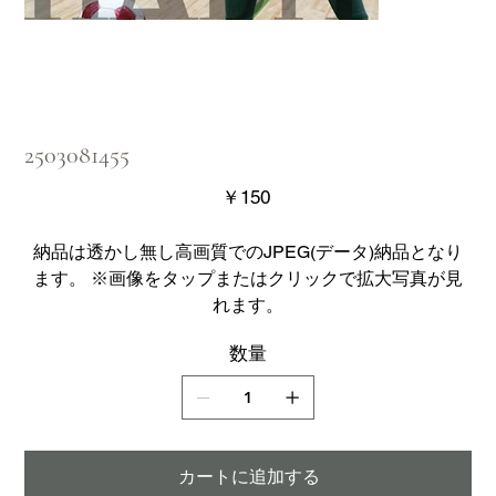
2503081455
価
￥150
格
納品は透かし無し高画質でのJPEG(データ)納品となり
ます。 ※画像をタップまたはクリックで拡大写真が見
れます。
数量
カートに追加する