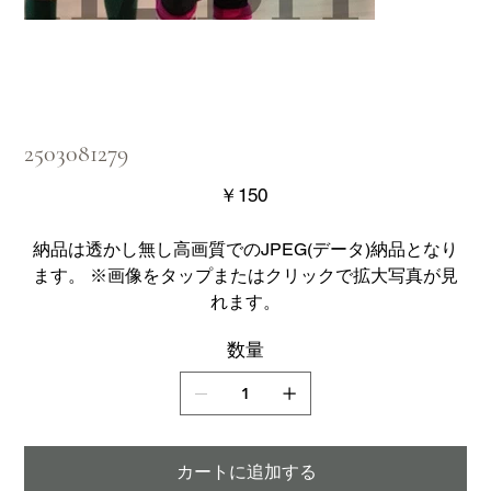
2503081279
価
￥150
格
納品は透かし無し高画質でのJPEG(データ)納品となり
ます。 ※画像をタップまたはクリックで拡大写真が見
れます。
数量
カートに追加する