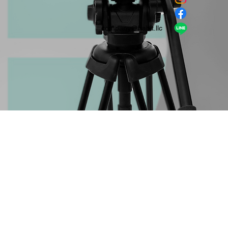
​LINE
company＠habit.llc