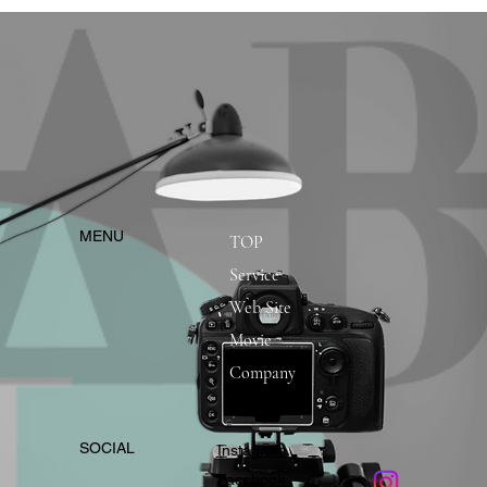
​MENU
TOP
Service
Web Site
Movie
Company
​SOCIAL
Instagram
​Facebook