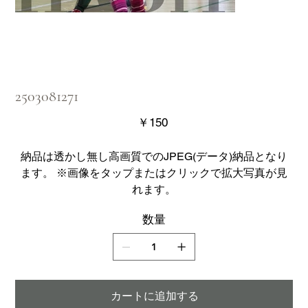
2503081271
価
￥150
格
納品は透かし無し高画質でのJPEG(データ)納品となり
ます。 ※画像をタップまたはクリックで拡大写真が見
れます。
数量
カートに追加する