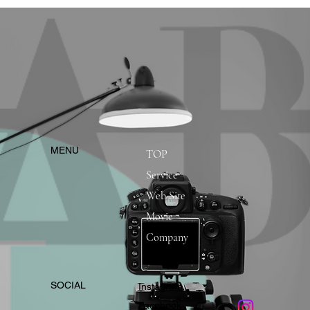
​MENU
TOP
Service
Web Site
Movie
Company
​SOCIAL
Instagram
​Facebook