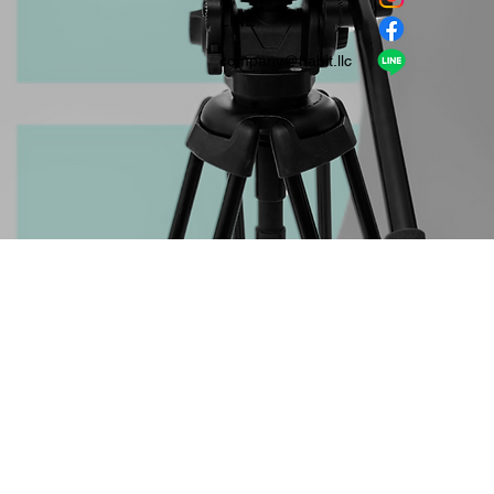
​LINE
company＠habit.llc