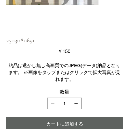
2503080691
価
￥150
格
納品は透かし無し高画質でのJPEG(データ)納品となり
ます。 ※画像をタップまたはクリックで拡大写真が見
れます。
数量
カートに追加する