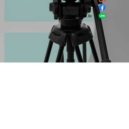
​LINE
company＠habit.llc