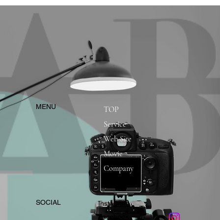
​MENU
TOP
Service
Web Site
Movie
Company
​SOCIAL
Instagram
​Facebook