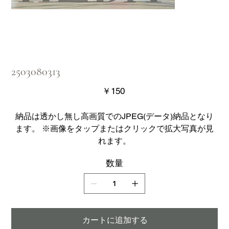
2503080313
価
￥150
格
納品は透かし無し高画質でのJPEG(データ)納品となり
ます。 ※画像をタップまたはクリックで拡大写真が見
れます。
数量
カートに追加する