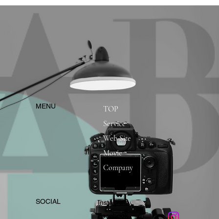
​MENU
TOP
Service
Web Site
Movie
Company
​SOCIAL
Instagram
​Facebook