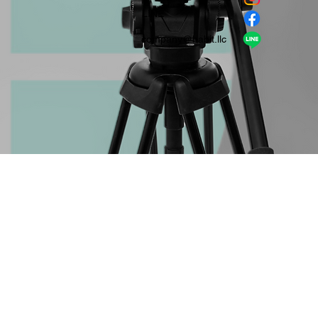
​LINE
company＠habit.llc