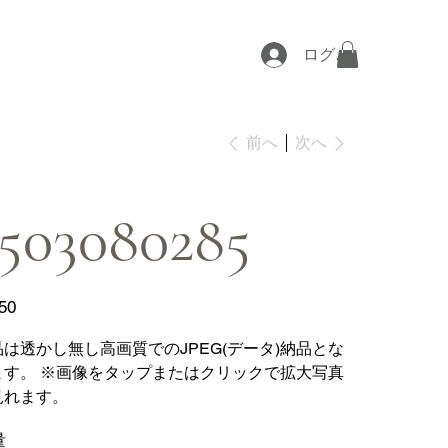
ログイン
次へ
前へ
503080285
50
品は透かし無し高画質でのJPEG(データ)納品とな
ます。 ※画像をタップまたはクリックで拡大写真
見れます。
量