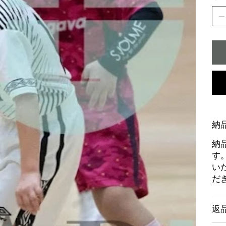
納
納
す
い
だ
返