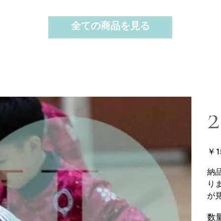
全ての商品を見る
2
価
￥1
格
納
り
が
数