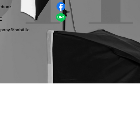
cebook
E
pany＠habit.llc