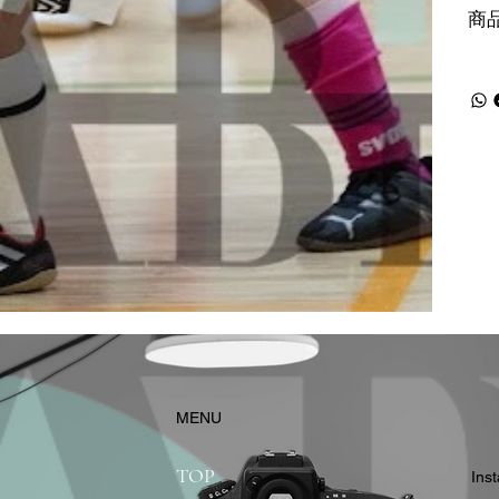
商
​MENU
TOP
In