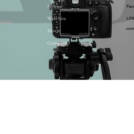
Service
​Fa
Web Site
​LIN
com
Movie
Company